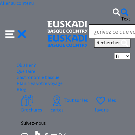
Aller au contenu
Text
Rechercher
Sé
Où aller ?
Que faire
Gastronomie basque
Planifiez votre voyage
Blog
Tout sur les
Mes
Brochures
cartes
favoris
Suivez-nous