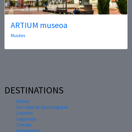
ARTIUM museoa
Musées
DESTINATIONS
Bilbao
San Juan de Gaztelugatxe
Lekeitio
Laguardia
Zumaia
Hondarribia