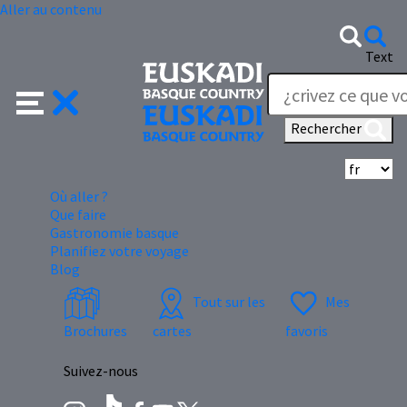
Aller au contenu
Text
Rechercher
Sé
Où aller ?
Que faire
Gastronomie basque
Planifiez votre voyage
Blog
Tout sur les
Mes
Brochures
cartes
favoris
Suivez-nous