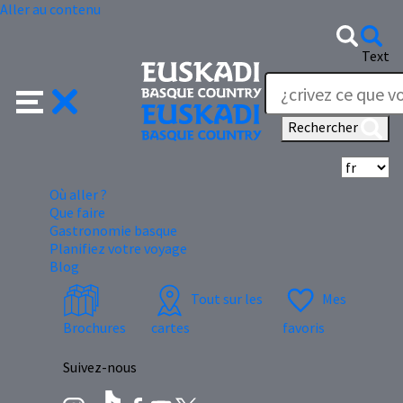
Aller au contenu
Text
Rechercher
Sé
Où aller ?
Que faire
Gastronomie basque
Planifiez votre voyage
Blog
Tout sur les
Mes
Brochures
cartes
favoris
Suivez-nous