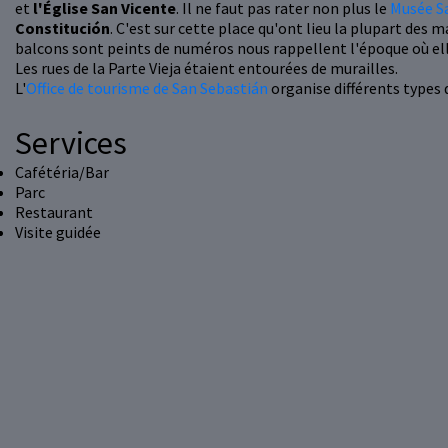
et
l'Église San Vicente
. Il ne faut pas rater non plus le
Musée S
Constitución
. C'est sur cette place qu'ont lieu la plupart des m
balcons sont peints de numéros nous rappellent l'époque où elle
Les rues de la Parte Vieja étaient entourées de murailles.
L'
Office de tourisme de San Sebastián
organise différents types d
Services
Cafétéria/Bar
Parc
Restaurant
Visite guidée