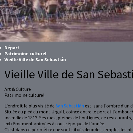
Départ
Patrimoine culturel
Vieille Ville de San Sebastián
Vieille Ville de San Sebast
Art & Culture
Patrimoine culturel
L'endroit le plus visité de
San Sebastián
est, sans l'ombre d'un d
Située au pied du mont Urgull, coincé entre le port et l'embouch
incendie de 1813. Ses rues, pleines de boutiques, de restaurants
extrêmement animées à toute époque de l'année.
C'est dans ce périmètre que sont situés deux des temples les plu