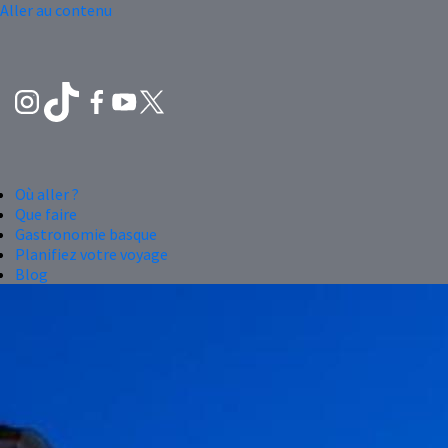
Aller au contenu
Où aller ?
Que faire
Gastronomie basque
Planifiez votre voyage
Blog