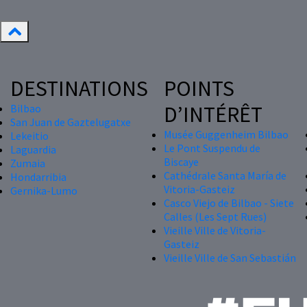
DESTINATIONS
POINTS
D’INTÉRÊT
Bilbao
San Juan de Gaztelugatxe
Musée Guggenheim Bilbao
Lekeitio
Le Pont Suspendu de
Laguardia
Biscaye
Zumaia
Cathédrale Santa María de
Hondarribia
Vitoria-Gasteiz
Gernika-Lumo
Casco Viejo de Bilbao - Siete
Calles (Les Sept Rues)
Vieille Ville de Vitoria-
Gasteiz
Vieille Ville de San Sebastián