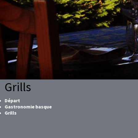
Grills
Départ
Gastronomie basque
Grills