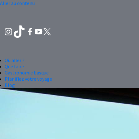
Aller au contenu
Où aller ?
Que faire
Gastronomie basque
Planifiez votre voyage
Blog