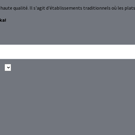
s haute qualité. Il s'agit d'établissements traditionnels où les pl
ka!