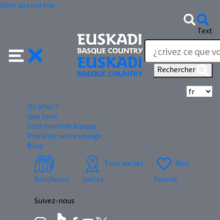
Aller au contenu
Text
Rechercher
Sé
Où aller ?
Que faire
Gastronomie basque
Planifiez votre voyage
Blog
Tout sur les
Mes
Brochures
cartes
favoris
Suivez-nous