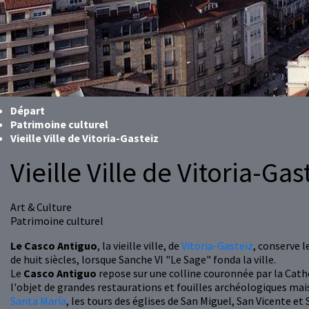
Départ
Patrimoine culturel
Vieille Ville de Vitoria-Gasteiz
Vieille Ville de Vitoria-Gas
Art & Culture
Patrimoine culturel
Le Casco Antiguo
, la vieille ville, de
Vitoria-Gasteiz
, conserve l
de huit siècles, lorsque Sanche VI "Le Sage" fonda la ville.
Le
Casco Antiguo
repose sur une colline couronnée par la Cath
l'objet de grandes restaurations et fouilles archéologiques mais 
Santa María
, les tours des églises de San Miguel, San Vicente et