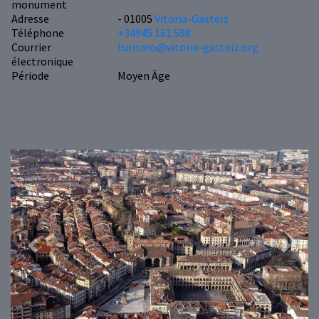
monument
Adresse
- 01005
Vitoria-Gasteiz
Téléphone
+34945 161 598
Courrier
turismo@vitoria-gasteiz.org
électronique
Période
Moyen Âge
Previous
Next