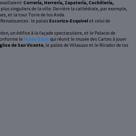
availlaient:
Correría, Herrería, Zapatería, Cuchillería,
s plus singuliers de la ville. Derrière la cathédrale, par exemple,
s, et la tour Torre de los Anda.
Renaissances : le palais
Escoriza-Esquivel
et celui de
on, un édifice à la façade spectaculaire, et le Palacio de
conforme le
Musée Bibat
qui réunit le musée des Cartes à jouer
église de San Vicente
, le palais de Villasuso et le Mirador de los