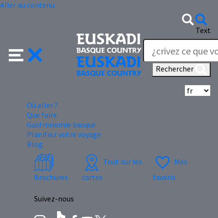
Aller au contenu
Text
Rechercher
Sé
Où aller ?
Que faire
Gastronomie basque
Planifiez votre voyage
Blog
Tout sur les
Mes
Brochures
cartes
favoris
Suivez-nous