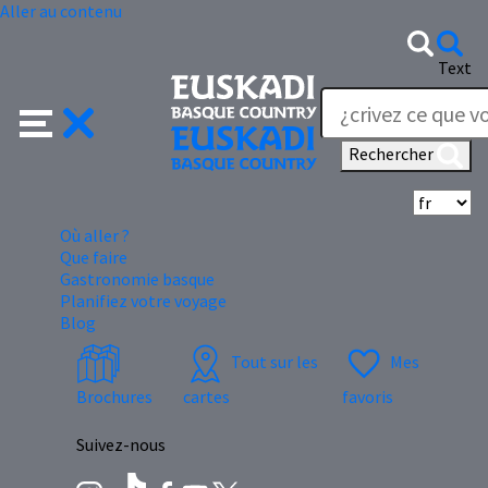
Aller au contenu
Text
Rechercher
Sé
Où aller ?
Que faire
Gastronomie basque
Planifiez votre voyage
Blog
Tout sur les
Mes
Brochures
cartes
favoris
Suivez-nous