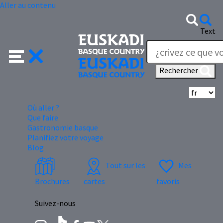
Aller au contenu
Text
Rechercher
Sé
Où aller ?
Que faire
Gastronomie basque
Planifiez votre voyage
Blog
Tout sur les
Mes
Brochures
cartes
favoris
Suivez-nous