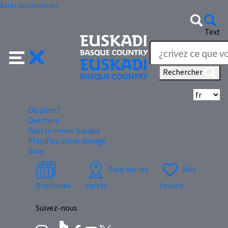
Aller au contenu
Text
Rechercher
Sé
Où aller ?
Que faire
Gastronomie basque
Planifiez votre voyage
Blog
Tout sur les
Mes
Brochures
cartes
favoris
Suivez-nous