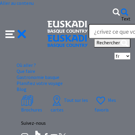
Aller au contenu
Text
Rechercher
Sé
Où aller ?
Que faire
Gastronomie basque
Planifiez votre voyage
Blog
Tout sur les
Mes
Brochures
cartes
favoris
Suivez-nous