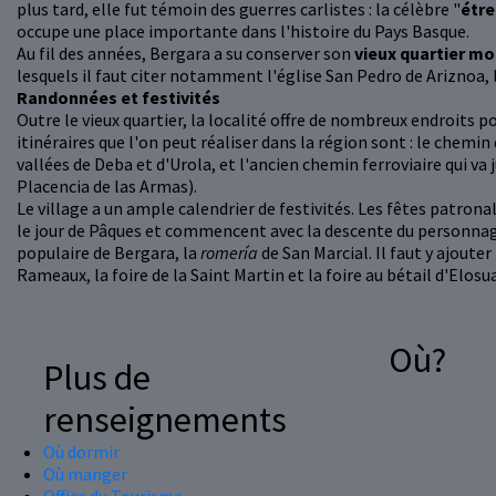
plus tard, elle fut témoin des guerres carlistes : la célèbre "
étre
occupe une place importante dans l'histoire du Pays Basque.
Au fil des années, Bergara a su conserver son
vieux quartier m
lesquels il faut citer notamment l'église San Pedro de Ariznoa, l
Randonnées et festivités
Outre le vieux quartier, la localité offre de nombreux endroits p
itinéraires que l'on peut réaliser dans la région sont : le chemi
vallées de Deba et d'Urola, et l'ancien chemin ferroviaire qui va
Placencia de las Armas).
Le village a un ample calendrier de festivités. Les fêtes patronal
le jour de Pâques et commencent avec la descente du personnage B
populaire de Bergara, la
romería
de San Marcial. Il faut y ajoute
Rameaux, la foire de la Saint Martin et la foire au bétail d'Elosua
Où?
Plus de
renseignements
Où dormir
Où manger