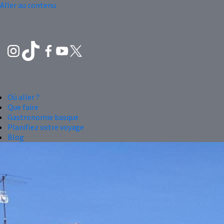
Aller au contenu
Où aller ?
Que faire
Gastronomie basque
Planifiez votre voyage
Blog