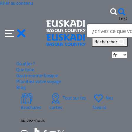
Aller au contenu
Text
Rechercher
Sé
Où aller ?
Que faire
Gastronomie basque
Planifiez votre voyage
Blog
Tout sur les
Mes
Brochures
cartes
favoris
Suivez-nous