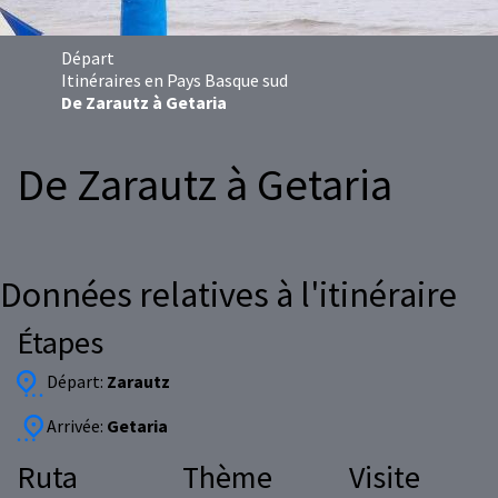
Départ
Itinéraires en Pays Basque sud
De Zarautz à Getaria
De Zarautz à Getaria
Données relatives à l'itinéraire
Étapes
Départ:
Zarautz
Arrivée:
Getaria
Ruta
Thème
Visite