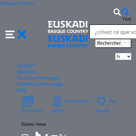
Aller au contenu
Text
Rechercher
Sé
Où aller ?
Que faire
Gastronomie basque
Planifiez votre voyage
Blog
Tout sur les
Mes
Brochures
cartes
favoris
Suivez-nous