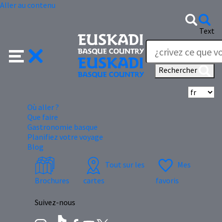
Aller au contenu
Text
Rechercher
Sé
Où aller ?
Que faire
Gastronomie basque
Planifiez votre voyage
Blog
Tout sur les
Mes
Brochures
cartes
favoris
Suivez-nous