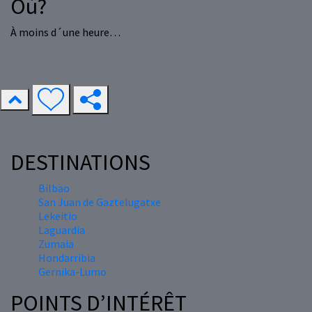
Où?
À moins d´une heure…
DESTINATIONS
Bilbao
San Juan de Gaztelugatxe
Lekeitio
Laguardia
Zumaia
Hondarribia
Gernika-Lumo
POINTS D’INTÉRÊT