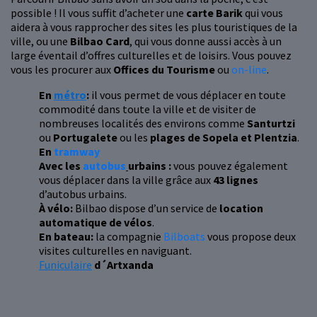
possible ! Il vous suffit d’acheter une
carte Barik
qui vous
aidera à vous rapprocher des sites les plus touristiques de la
ville, ou une
Bilbao Card
, qui vous donne aussi accès à un
large éventail d’offres culturelles et de loisirs. Vous pouvez
vous les procurer aux
Offices du Tourisme
ou
on-line
.
En
métro
:
il vous permet de vous déplacer en toute
commodité dans toute la ville et de visiter de
nombreuses localités des environs comme
Santurtzi
ou
Portugalete
ou les
plages de Sopela et Plentzia
.
En
tramway
Avec les
autobus
urbains :
vous pouvez également
vous déplacer dans la ville grâce aux
43 lignes
d’autobus urbains.
À vélo:
Bilbao dispose d’un service de
location
automatique de vélos
.
En bateau:
la compagnie
Bilboats
vous propose deux
visites culturelles en naviguant.
Funiculaire
d´Artxanda