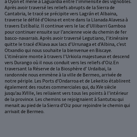
à Oyón et mène à Laguardia entre l’immensité des vignobles.
Après avoir traversé les reliefs abrupts de la Sierra de
Cantabria, le tracé se précipite vers Lagrán et Albaina,
traverse le défilé d’Okina et entre dans la Llanada Alavesa à
travers Estíbaliz. Il continue vers le lac d’Ullibarri Gamboa
pour continuer ensuite sur l’ancienne voie du chemin de fer
basco-navarrais. Après avoir traversé Legutiano, l’itinéraire
quitte le tracé d’Alava aux lacs d’Urrunaga et d’Albina, c’est
Otxandio qui nous souhaite la bienvenue en Biscaye.
L’itinéraire monte à travers l’Urkiola majestueux et descend
vers Durango où il nous conduit vers les reliefs d’Oiz.En
traversant la Réserve de la Biosphère d’ Urdaibai, la
randonnée nous emmène à la ville de Bermeo, arrivée de
notre périple. Les Ports d’Ondarroa et de Lekeitio établirent
également des routes commerciales qui, du XVe siècle
jusqu’au XVIIIe, les reliaient vers tous les points à l’intérieur
de la province. Les chemins se rejoignaient à Santutxu qui
menait au pied de la Sierra d’Oiz pour rejoindre le chemin qui
arrivait de Bermeo.