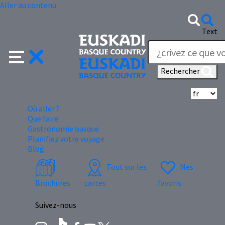
Aller au contenu
Text
Rechercher
Sé
Où aller ?
Que faire
Gastronomie basque
Planifiez votre voyage
Blog
Tout sur les
Mes
Brochures
cartes
favoris
Suivez-nous