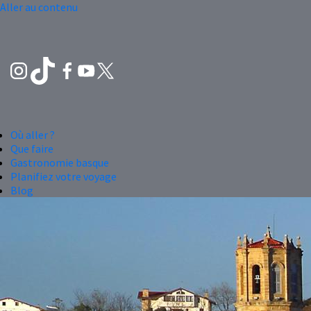
Aller au contenu
Où aller ?
Que faire
Gastronomie basque
Planifiez votre voyage
Blog