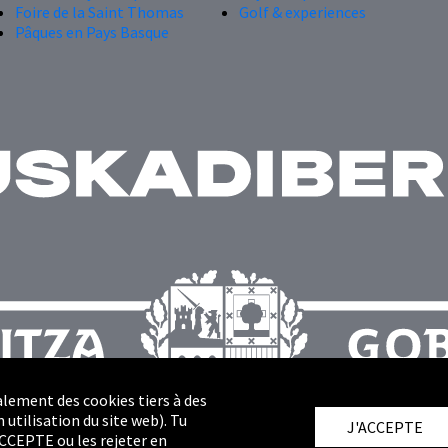
Foire de la Saint Thomas
Golf & experiences
Pâques en Pays Basque
alement des cookies tiers à des
 utilisation du site web). Tu
J'ACCEPTE
ACCEPTE ou les rejeter en