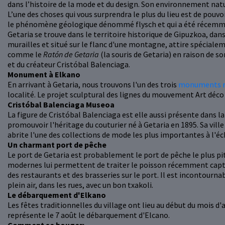
dans l’histoire de la mode et du design. Son environnement natur
L’une des choses qui vous surprendra le plus du lieu est de pouvo
le phénomène géologique dénommé flysch et qui a été récemm
Getaria se trouve dans le territoire historique de Gipuzkoa, dans
murailles et situé sur le flanc d'une montagne, attire spéciale
comme le
Ratón de Getaria
(la souris de Getaria) en raison de s
et du créateur Cristóbal Balenciaga.
Monument à Elkano
En arrivant à Getaria, nous trouvons l'un des trois
monuments r
localité. Le projet sculptural des lignes du mouvement Art déco 
Cristóbal Balenciaga Museoa
La figure de Cristóbal Balenciaga est elle aussi présente dans la
promouvoir l'héritage du couturier né à Getaria en 1895. Sa vil
abrite l'une des collections de mode les plus importantes à l'éc
Un charmant port de pêche
Le port de Getaria est probablement le port de pêche le plus pi
modernes lui permettent de traiter le poisson récemment captur
des restaurants et des brasseries sur le port. Il est incontournab
plein air, dans les rues, avec un bon txakoli.
Le débarquement d'Elkano
Les fêtes traditionnelles du village ont lieu au début du mois d'
représente le 7 août le débarquement d'Elcano.