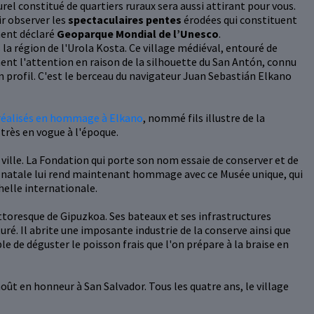
el constitué de quartiers ruraux sera aussi attirant pour vous.
ir observer les
spectaculaires pentes
érodées qui constituent
ent déclaré
Geoparque Mondial de l’Unesco
.
 la région de l'Urola Kosta. Ce village médiéval, entouré de
ment l'attention en raison de la silhouette du San Antón, connu
on profil. C'est le berceau du navigateur Juan Sebastián Elkano
éalisés en hommage à Elkano
, nommé fils illustre de la
très en vogue à l'époque.
 ville. La Fondation qui porte son nom essaie de conserver et de
le natale lui rend maintenant hommage avec ce Musée unique, qui
helle internationale.
ttoresque de Gipuzkoa. Ses bateaux et ses infrastructures
é. Il abrite une imposante industrie de la conserve ainsi que
le de déguster le poisson frais que l'on prépare à la braise en
août en honneur à San Salvador. Tous les quatre ans, le village