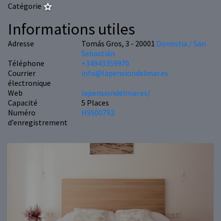
Catégorie
Informations utiles
Adresse
Tomás Gros, 3 - 20001
Donostia / San
Sebastián
Téléphone
+34943359970
Courrier
info@lapensiondelmar.es
électronique
Web
lapensiondelmar.es/
Capacité
5 Places
Numéro
HSS00792
d’enregistrement