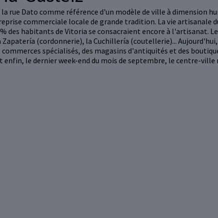
ec la rue Dato comme référence d'un modèle de ville à dimension h
prise commerciale locale de grande tradition. La vie artisanale du
0 % des habitants de Vitoria se consacraient encore à l'artisanat. L
 Zapatería (cordonnerie), la Cuchillería (coutellerie)... Aujourd'hui,
ts commerces spécialisés, des magasins d'antiquités et des boutiq
 Et enfin, le dernier week-end du mois de septembre, le centre-vi