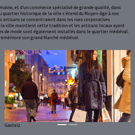
umaine, et d'un commerce spécialisé de grande qualité, dans
 quartier historique de la ville s'étend du Moyen-âge à nos
es artisans se concentraient dans les rues corporatives
 la ville maintient cette tradition et les artisans locaux ayant
ues de mode sont également installés dans le quartier médiéval.
lle remémore son grand Marché médiéval.
Previous
Next
Gasteiz