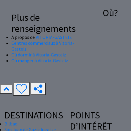
Où?
Plus de
renseignements
À propos de
VITORIA-GASTEIZ
Centres commerciaux à Vitoria-
Gasteiz
Où dormir à Vitoria-Gasteiz
Où manger à Vitoria-Gasteiz
DESTINATIONS
POINTS
D’INTÉRÊT
Bilbao
San Juan de Gaztelugatxe