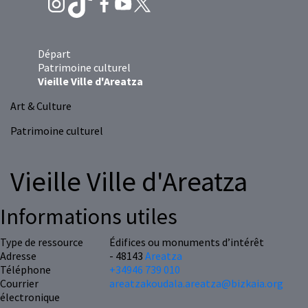
Départ
Patrimoine culturel
Vieille Ville d'Areatza
Art & Culture
Patrimoine culturel
Vieille Ville d'Areatza
Informations utiles
Type de ressource
Édifices ou monuments d’intérêt
Adresse
- 48143
Areatza
Téléphone
+34946 739 010
Courrier
areatzakoudala.areatza@bizkaia.org
électronique