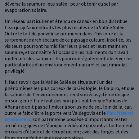
déverse la saumure -eau salée- pour obtenir du sel par
évaporation solaire.
Un réseau particulier et étendu de canaux en bois distribue
l'eau jusqu'aux endroits les plus reculés de la Vallée Salée.
Outre le fait de pouvoir se promener dans l'histoire et la
surprenante architecture de ce paysage culturel insolite, les
visiteurs pourront humidifier leurs pieds et leurs mains en
saumure, et connaître à l'occasion les rudiments du travail
millénaire des saliniers. Ils pourront également observer les
particularités d'un environnement naturel et patrimonial
privilégié.
Il faut savoir que la Vallée Salée se situe sur l'un des
phénomènes les plus curieux de la Géologie, le Daipiro, et que
la salinité de l'environnement rend son écosystème unique
en son genre. Il ne faut pas non plus oublier que Salinas de
Añana ne doit pas se limiter à son usine de sel, loin de là, car,
outre le fait d'être la porte vers Valdegovía et le
Parc Naturel
de Valderejo
, son patrimoine possède d'importants restes
archéologiques de l'époque médiévale qui sont actuellement
en cours d'étude et de récupération ; avec des forges et des
fours en parfait état de conservation.