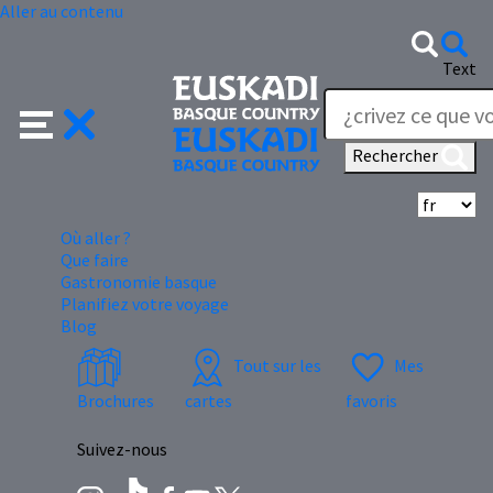
Aller au contenu
Text
Rechercher
Sé
Où aller ?
Que faire
Gastronomie basque
Planifiez votre voyage
Blog
Tout sur les
Mes
Brochures
cartes
favoris
Suivez-nous