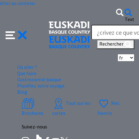
Aller au contenu
Text
Rechercher
Sé
Où aller ?
Que faire
Gastronomie basque
Planifiez votre voyage
Blog
Tout sur les
Mes
Brochures
cartes
favoris
Suivez-nous