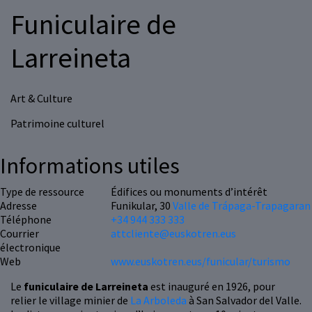
Funiculaire de
Larreineta
Art & Culture
Patrimoine culturel
Informations utiles
Type de ressource
Édifices ou monuments d’intérêt
Adresse
Funikular, 30
Valle de Trápaga-Trapagaran
Téléphone
+34 944 333 333
Courrier
attcliente@euskotren.eus
électronique
Web
www.euskotren.eus/funicular/turismo
Le
funiculaire de Larreineta
est inauguré en 1926, pour
relier le village minier de
La Arboleda
à San Salvador del Valle.