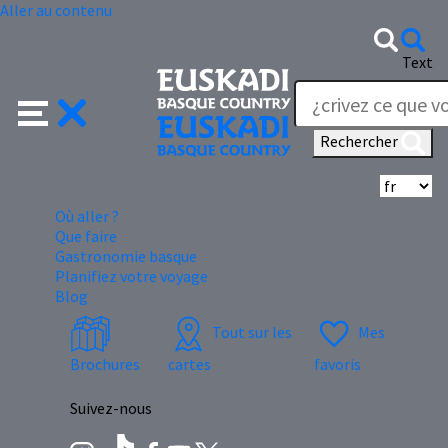
Aller au contenu
Text
Rechercher
Sé
Où aller ?
Que faire
Gastronomie basque
Planifiez votre voyage
Blog
Tout sur les
Mes
Brochures
cartes
favoris
Suivez-nous