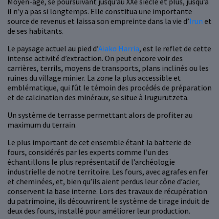
Moyen-âge, se poursuivant jusqu’au XXe siècle et plus, jusqu’à
il n’y a pas si longtemps. Elle constitua une importante
source de revenus et laissa son empreinte dans la vie d’
Irun
et
de ses habitants.
Le paysage actuel au pied d’
Aiako Harria
, est le reflet de cette
intense activité d’extraction. On peut encore voir des
carrières, terrils, moyens de transports, plans inclinés ou les
ruines du village minier. La zone la plus accessible et
emblématique, qui fût le témoin des procédés de préparation
et de calcination des minéraux, se situe à Irugurutzeta.
Un système de terrasse permettant alors de profiter au
maximum du terrain.
Le plus important de cet ensemble étant la batterie de
fours, considérés par les experts comme l’un des
échantillons le plus représentatif de l’archéologie
industrielle de notre territoire. Les fours, avec agrafes en fer
et cheminées, et, bien qu’ils aient perdus leur cône d’acier,
conservent la base interne. Lors des travaux de récupération
du patrimoine, ils découvrirent le système de tirage induit de
deux des fours, installé pour améliorer leur production.