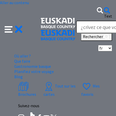
Aller au contenu
Text
Rechercher
Sé
Où aller ?
Que faire
Gastronomie basque
Planifiez votre voyage
Blog
Tout sur les
Mes
Brochures
cartes
favoris
Suivez-nous