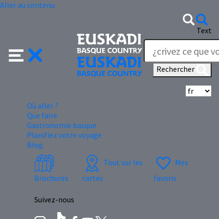
Aller au contenu
Text
Rechercher
Sé
Où aller ?
Que faire
Gastronomie basque
Planifiez votre voyage
Blog
Tout sur les
Mes
Brochures
cartes
favoris
Suivez-nous