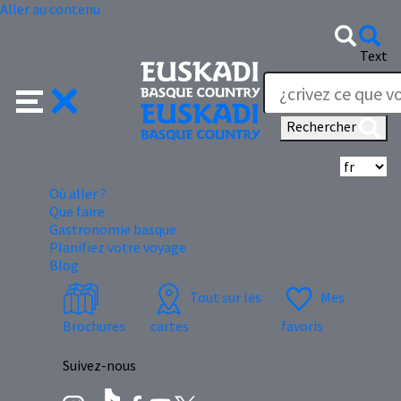
Aller au contenu
Text
Rechercher
Sé
Où aller ?
Que faire
Gastronomie basque
Planifiez votre voyage
Blog
Tout sur les
Mes
Brochures
cartes
favoris
Suivez-nous