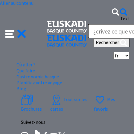
Aller au contenu
Text
Rechercher
Sé
Où aller ?
Que faire
Gastronomie basque
Planifiez votre voyage
Blog
Tout sur les
Mes
Brochures
cartes
favoris
Suivez-nous