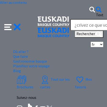
Aller au contenu
Text
Rechercher
Sé
Où aller ?
Que faire
Gastronomie basque
Planifiez votre voyage
Blog
Tout sur les
Mes
Brochures
cartes
favoris
Suivez-nous