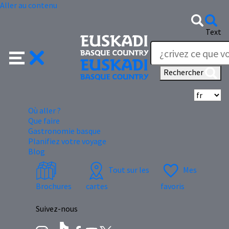
Aller au contenu
Text
Rechercher
Sé
Où aller ?
Que faire
Gastronomie basque
Planifiez votre voyage
Blog
Tout sur les
Mes
Brochures
cartes
favoris
Suivez-nous