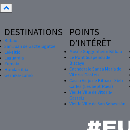
DESTINATIONS
POINTS
D’INTÉRÊT
Bilbao
San Juan de Gaztelugatxe
Musée Guggenheim Bilbao
Lekeitio
Le Pont Suspendu de
Laguardia
Biscaye
Zumaia
Cathédrale Santa María de
Hondarribia
Vitoria-Gasteiz
Gernika-Lumo
Casco Viejo de Bilbao - Siete
Calles (Les Sept Rues)
Vieille Ville de Vitoria-
Gasteiz
Vieille Ville de San Sebastián