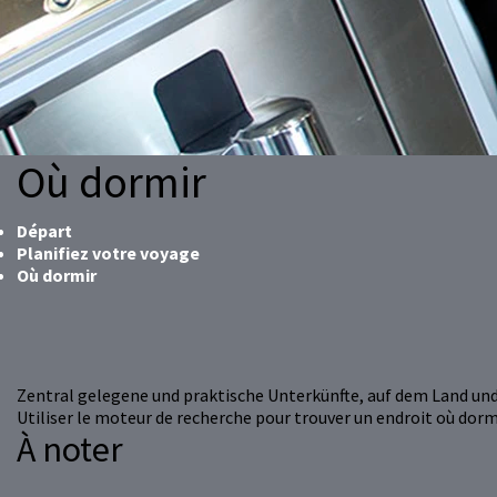
Où dormir
Départ
Planifiez votre voyage
Où dormir
Zentral gelegene und praktische Unterkünfte, auf dem Land und
Utiliser le moteur de recherche pour trouver un endroit où dorm
À noter