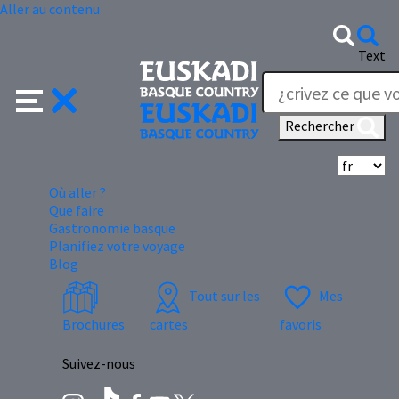
Aller au contenu
Text
Rechercher
Sé
Où aller ?
Que faire
Gastronomie basque
Planifiez votre voyage
Blog
Tout sur les
Mes
Brochures
cartes
favoris
Suivez-nous