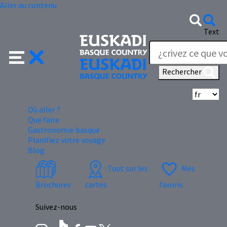
Aller au contenu
Text
Rechercher
Sé
Où aller ?
Que faire
Gastronomie basque
Planifiez votre voyage
Blog
Tout sur les
Mes
Brochures
cartes
favoris
Suivez-nous