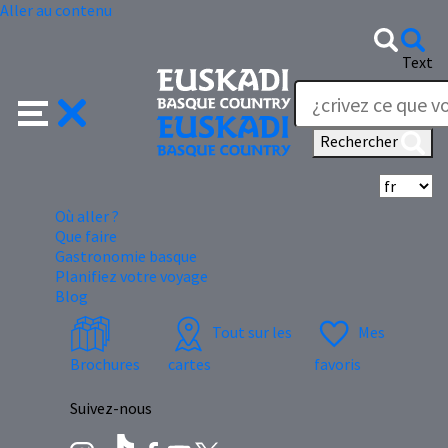
Aller au contenu
Text
Rechercher
Sé
Où aller ?
Que faire
Gastronomie basque
Planifiez votre voyage
Blog
Tout sur les
Mes
Brochures
cartes
favoris
Suivez-nous