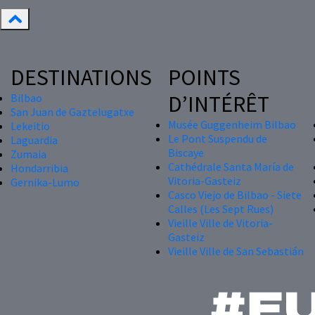
DESTINATIONS
POINTS
D’INTÉRÊT
Bilbao
San Juan de Gaztelugatxe
Musée Guggenheim Bilbao
Lekeitio
Le Pont Suspendu de
Laguardia
Biscaye
Zumaia
Cathédrale Santa María de
Hondarribia
Vitoria-Gasteiz
Gernika-Lumo
Casco Viejo de Bilbao - Siete
Calles (Les Sept Rues)
Vieille Ville de Vitoria-
Gasteiz
Vieille Ville de San Sebastián