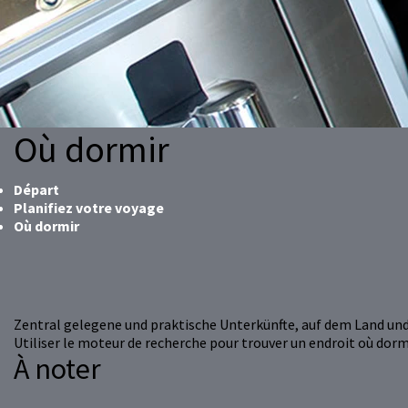
Où dormir
Départ
Planifiez votre voyage
Où dormir
Zentral gelegene und praktische Unterkünfte, auf dem Land und
Utiliser le moteur de recherche pour trouver un endroit où dorm
À noter