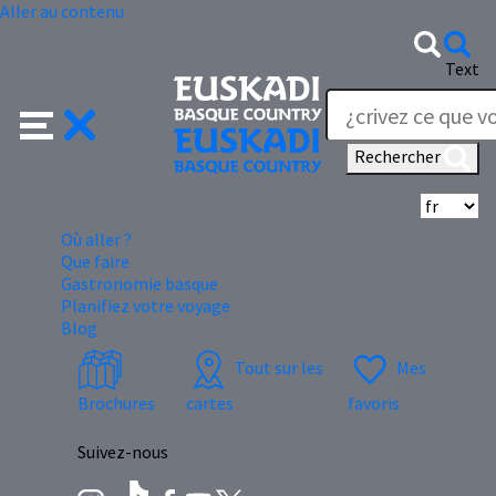
Aller au contenu
Text
Rechercher
Sé
Où aller ?
Que faire
Gastronomie basque
Planifiez votre voyage
Blog
Tout sur les
Mes
Brochures
cartes
favoris
Suivez-nous