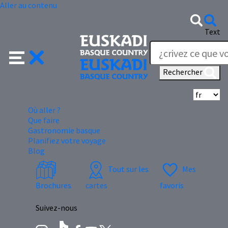
Aller au contenu
Text
Rechercher
Sé
Où aller ?
Que faire
Gastronomie basque
Planifiez votre voyage
Blog
Tout sur les
Mes
Brochures
cartes
favoris
Suivez-nous