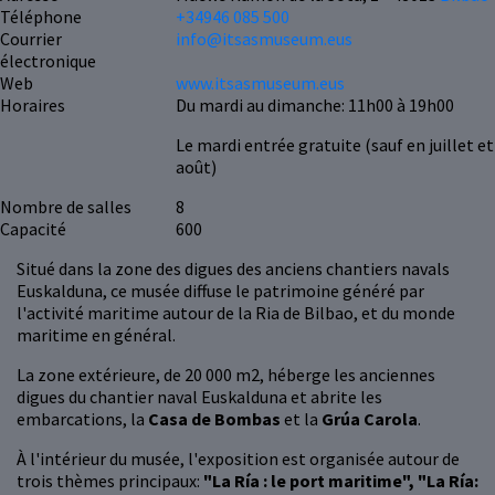
Téléphone
+34946 085 500
Courrier
info@itsasmuseum.eus
électronique
Web
www.itsasmuseum.eus
Horaires
Du mardi au dimanche: 11h00 à 19h00
Le mardi entrée gratuite (sauf en juillet et
août)
Nombre de salles
8
Capacité
600
Situé dans la zone des digues des anciens chantiers navals
Euskalduna, ce musée diffuse le patrimoine généré par
l'activité maritime autour de la Ria de Bilbao, et du monde
maritime en général.
La zone extérieure, de 20 000 m2, héberge les anciennes
digues du chantier naval Euskalduna et abrite les
embarcations, la
Casa de Bombas
et la
Grúa Carola
.
À l'intérieur du musée, l'exposition est organisée autour de
trois thèmes principaux:
"La Ría : le port maritime", "La Ría: