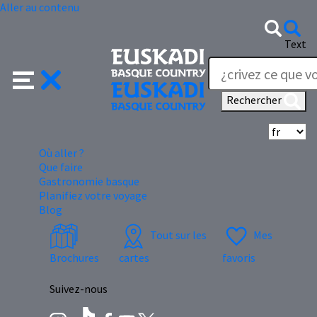
Aller au contenu
Text
Rechercher
Sé
Où aller ?
Que faire
Gastronomie basque
Planifiez votre voyage
Blog
Tout sur les
Mes
Brochures
cartes
favoris
Suivez-nous