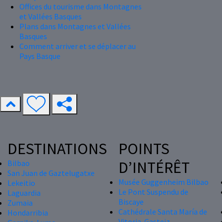
Offices du tourisme dans Montagnes
et Vallées Basques
Plans dans Montagnes et Vallées
Basques
Comment arriver et se déplacer au
Pays Basque
DESTINATIONS
POINTS
D’INTÉRÊT
Bilbao
San Juan de Gaztelugatxe
Musée Guggenheim Bilbao
Lekeitio
Le Pont Suspendu de
Laguardia
Biscaye
Zumaia
Cathédrale Santa María de
Hondarribia
Vitoria-Gasteiz