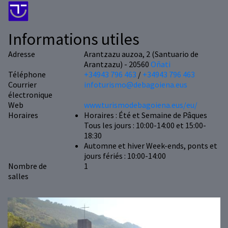
Informations utiles
Adresse
Arantzazu auzoa, 2 (Santuario de
Arantzazu) - 20560
Oñati
Téléphone
+34943 796 463
/
+34943 796 463
Courrier
infoturismo@debagoiena.eus
électronique
Web
www.turismodebagoiena.eus/eu/
Horaires
Horaires : Été et Semaine de Pâques
Tous les jours : 10:00-14:00 et 15:00-
18:30
Automne et hiver Week-ends, ponts et
jours fériés : 10:00-14:00
Nombre de
1
salles