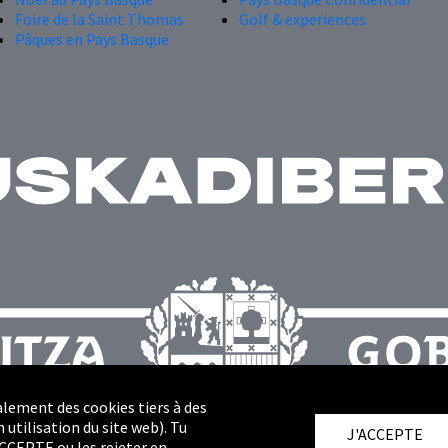
Foire de la Saint Thomas
Golf & experiences
Pâques en Pays Basque
alement des cookies tiers à des
 utilisation du site web). Tu
J'ACCEPTE
ACCEPTE ou les rejeter en