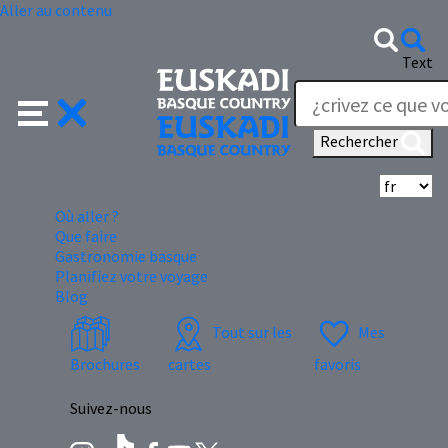
Aller au contenu
Text
Rechercher
Sé
Où aller ?
Que faire
Gastronomie basque
Planifiez votre voyage
Blog
Tout sur les
Mes
Brochures
cartes
favoris
Suivez-nous