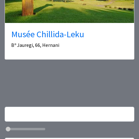
Musée Chillida-Leku
Bº Jauregi, 66, Hernani