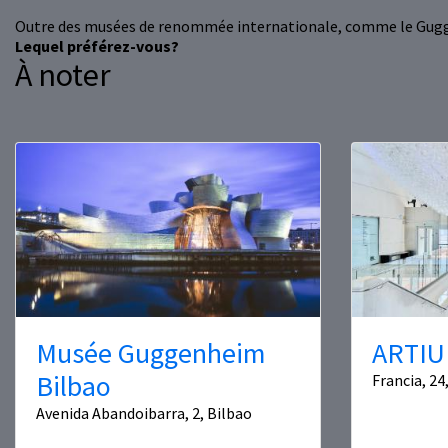
Outre des musées de renommée internationale, comme le Guggenh
Lequel préférez-vous?
À noter
Musée Guggenheim
ARTIU
Bilbao
Francia, 24
Avenida Abandoibarra, 2, Bilbao