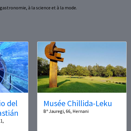
astronomie, à la science et à la mode.
o del
Musée Chillida-Leku
astián
Bº Jauregi, 66, Hernani
1,