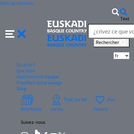
Aller au contenu
Text
Rechercher
Sé
Où aller ?
Que faire
Gastronomie basque
Planifiez votre voyage
Blog
Tout sur les
Mes
Brochures
cartes
favoris
Suivez-nous