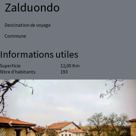
Zalduondo
Destination de voyage
Commune
Informations utiles
Superficie
12,00 Km
Nbre d'habitants
193
Previous
Next