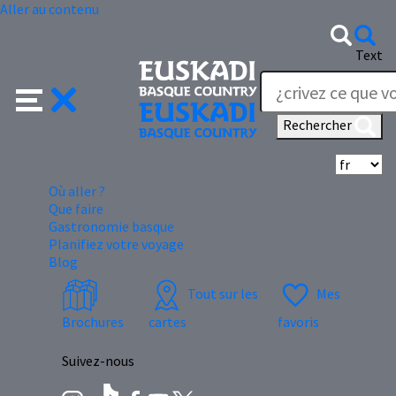
Aller au contenu
Text
Rechercher
Sé
Où aller ?
Que faire
Gastronomie basque
Planifiez votre voyage
Blog
Tout sur les
Mes
Brochures
cartes
favoris
Suivez-nous