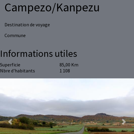
Campezo/Kanpezu
Destination de voyage
Commune
Informations utiles
Superficie
85,00 Km
Nbre d'habitants
1 108
Previous
Next