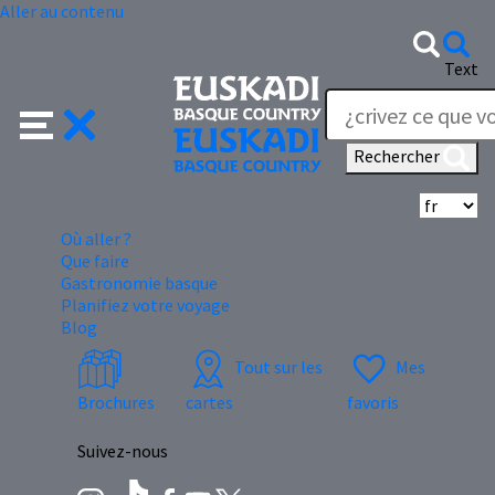
Aller au contenu
Text
Rechercher
Sé
Où aller ?
Que faire
Gastronomie basque
Planifiez votre voyage
Blog
Tout sur les
Mes
Brochures
cartes
favoris
Suivez-nous