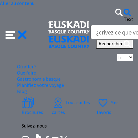
Aller au contenu
Text
Rechercher
Sé
Où aller ?
Que faire
Gastronomie basque
Planifiez votre voyage
Blog
Tout sur les
Mes
Brochures
cartes
favoris
Suivez-nous