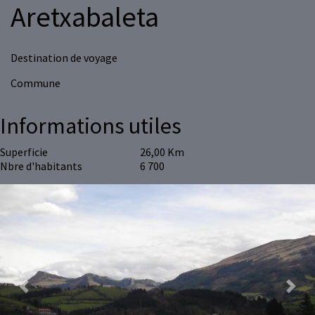
Aretxabaleta
Destination de voyage
Commune
Informations utiles
Superficie
26,00 Km
Nbre d'habitants
6 700
Previous
Next