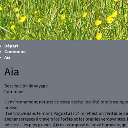
Départ
Commune
Aia
Aia
Destination de voyage
Commune
L'environnement naturel de cette petite localité rurale est spec
preuve.
Il se trouve dans le mont Pagoeta (714 m) et est un véritable p
enchanteresses à travers les forêts et les prairies verdoyantes
petits et les plus grands. Aia est composé de onze hameaux, qui 