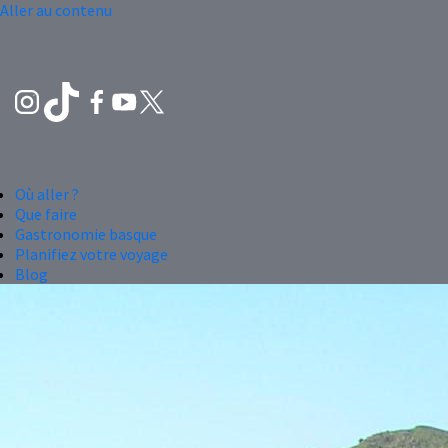
Aller au contenu
Où aller ?
Que faire
Gastronomie basque
Planifiez votre voyage
Blog