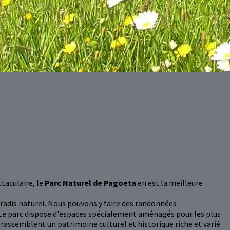
taculaire, le
Parc Naturel de Pagoeta
en est la meilleure
aradis naturel. Nous pouvons y faire des randonnées
. Le parc dispose d'espaces spécialement aménagés pour les plus
rassemblent un patrimoine culturel et historique riche et varié.