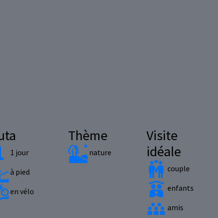
uta
Thème
Visite
idéale
1 jour
nature
couple
à pied
enfants
en vélo
amis