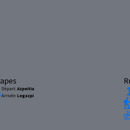
tapes
R
Départ:
Azpeitia
Arrivée:
Legazpi