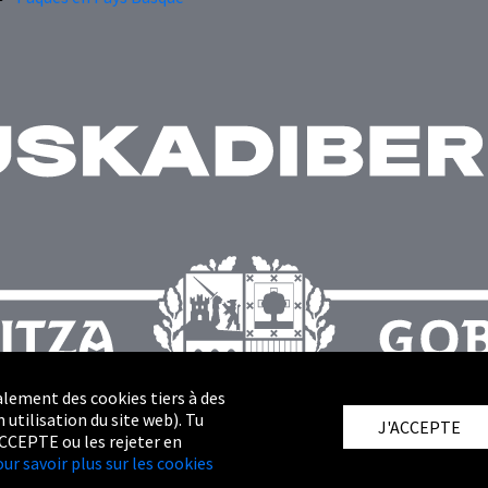
alement des cookies tiers à des
 utilisation du site web). Tu
J'ACCEPTE
ACCEPTE ou les rejeter en
our savoir plus sur les cookies