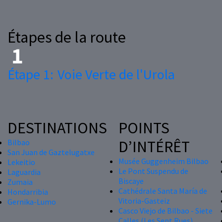
Étapes de la route
Étape 1:
Voie Verte de l'Urola
DESTINATIONS
POINTS
D’INTÉRÊT
Bilbao
San Juan de Gaztelugatxe
Musée Guggenheim Bilbao
Lekeitio
Le Pont Suspendu de
Laguardia
Biscaye
Zumaia
Cathédrale Santa María de
Hondarribia
Vitoria-Gasteiz
Gernika-Lumo
Casco Viejo de Bilbao - Siete
Calles (Les Sept Rues)