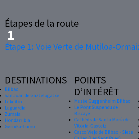
Étapes de la route
Étape 1:
Voie Verte de Mutiloa-Ormai
DESTINATIONS
POINTS
D’INTÉRÊT
Bilbao
San Juan de Gaztelugatxe
Musée Guggenheim Bilbao
Lekeitio
Le Pont Suspendu de
Laguardia
Biscaye
Zumaia
Cathédrale Santa María de
Hondarribia
Vitoria-Gasteiz
Gernika-Lumo
Casco Viejo de Bilbao - Siete
Calles (Les Sept Rues)