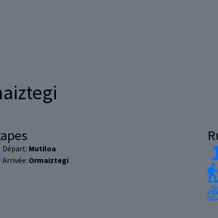
aiztegi
tapes
R
Départ:
Mutiloa
Arrivée:
Ormaiztegi