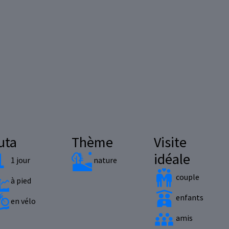
uta
Thème
Visite
idéale
1 jour
nature
couple
à pied
enfants
en vélo
amis