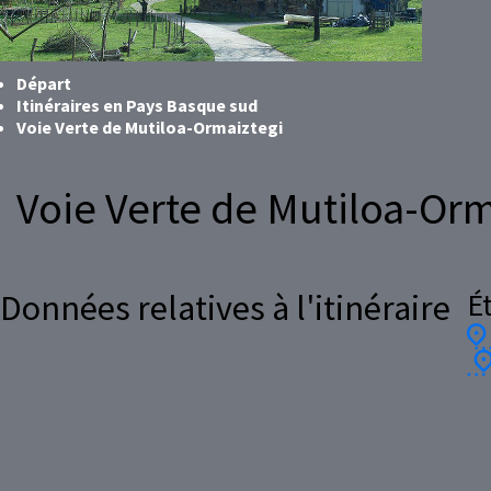
Départ
Itinéraires en Pays Basque sud
Voie Verte de Mutiloa-Ormaiztegi
Voie Verte de Mutiloa-Orm
É
Données relatives à l'itinéraire