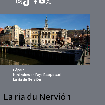
Départ
Itinéraires en Pays Basque sud
La ria du Nervión
La ria du Nervión