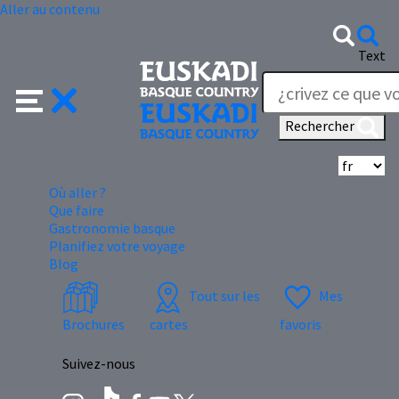
Aller au contenu
Text
Rechercher
Sé
Où aller ?
Que faire
Gastronomie basque
Planifiez votre voyage
Blog
Tout sur les
Mes
Brochures
cartes
favoris
Suivez-nous