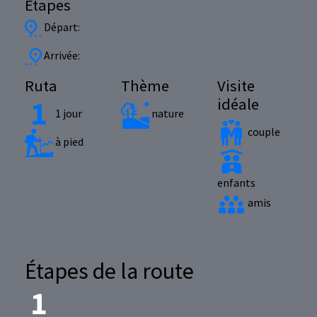
Étapes
Départ:
Arrivée:
Ruta
Thème
Visite
idéale
1 jour
nature
couple
à pied
enfants
amis
Étapes de la route