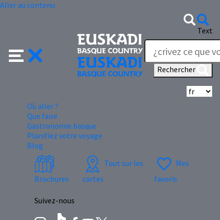
Aller au contenu
Text
Rechercher
Sé
Où aller ?
Que faire
Gastronomie basque
Planifiez votre voyage
Blog
Tout sur les
Mes
Brochures
cartes
favoris
Suivez-nous